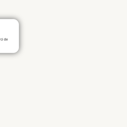
rci de