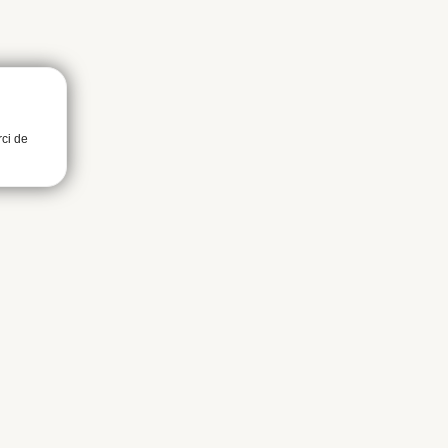
rci de