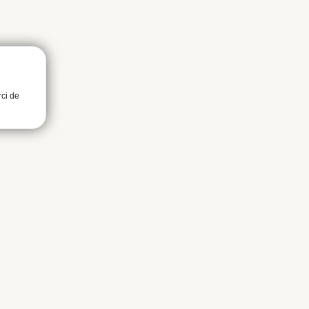
rci de