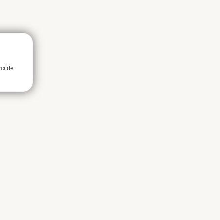
rci de