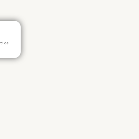
rci de