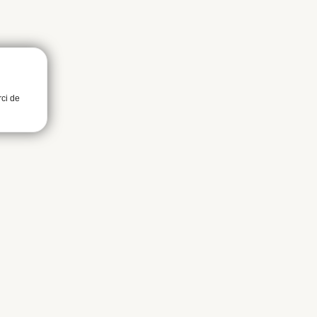
rci de