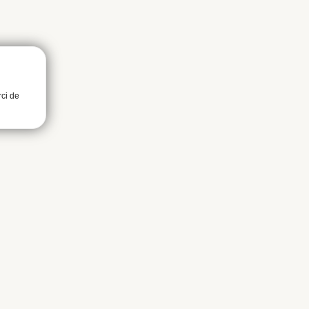
rci de