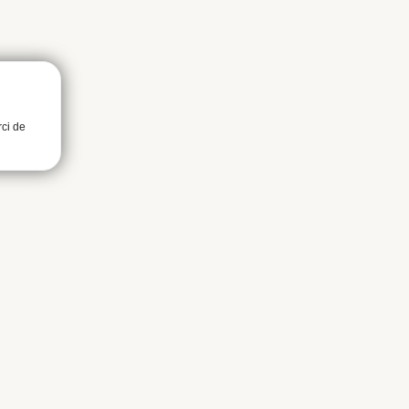
rci de