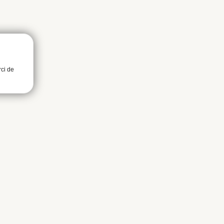
rci de