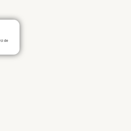
rci de