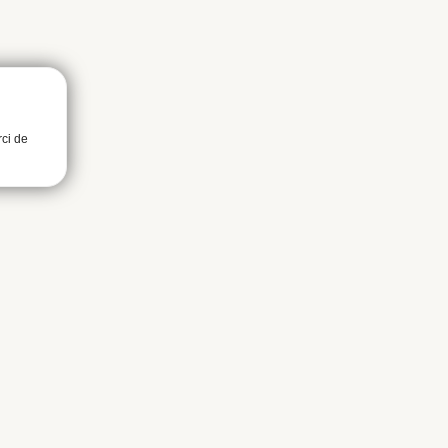
rci de