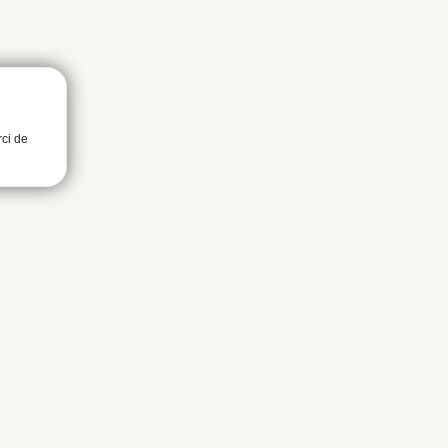
rci de