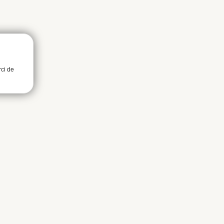
rci de