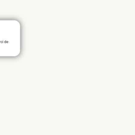
rci de