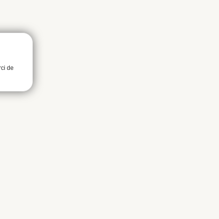
rci de