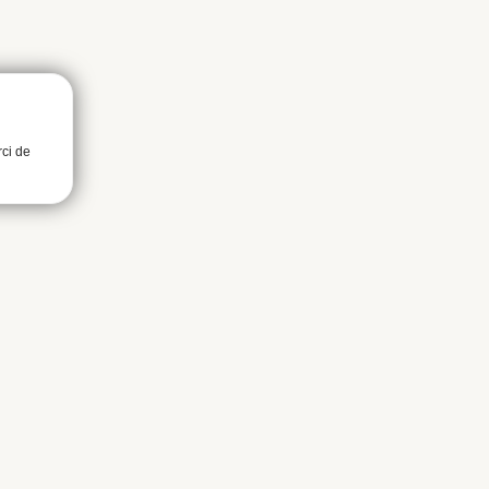
rci de