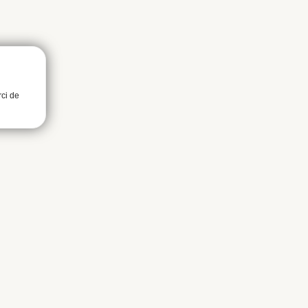
rci de