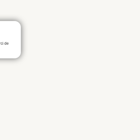
rci de