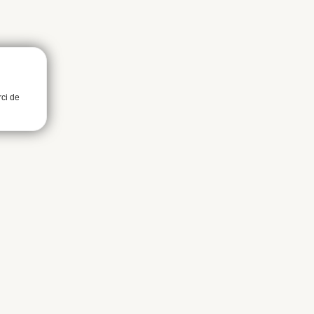
rci de