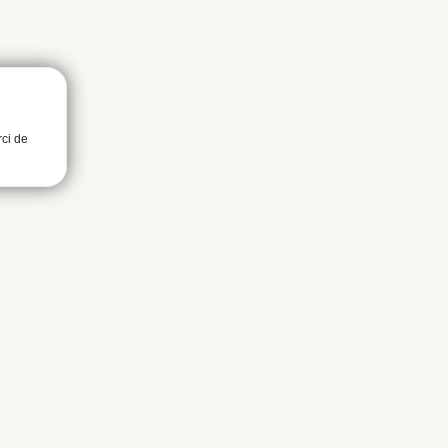
rci de