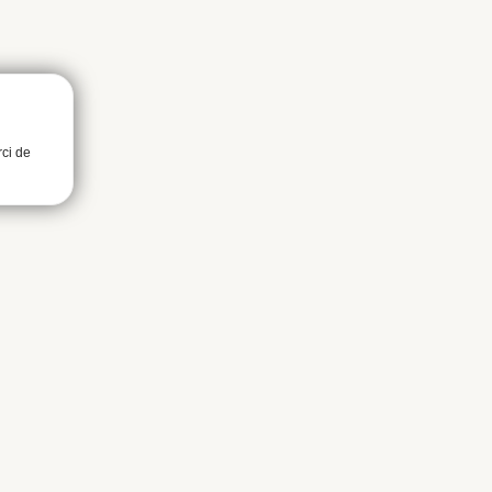
rci de