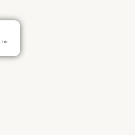
rci de