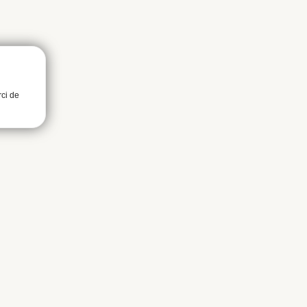
rci de