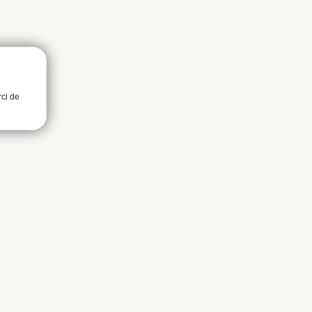
rci de