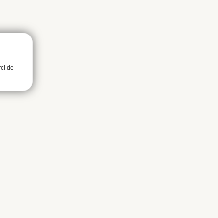
rci de