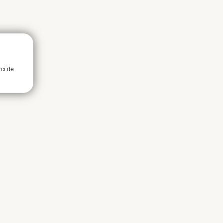
rci de