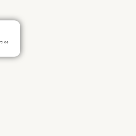
rci de