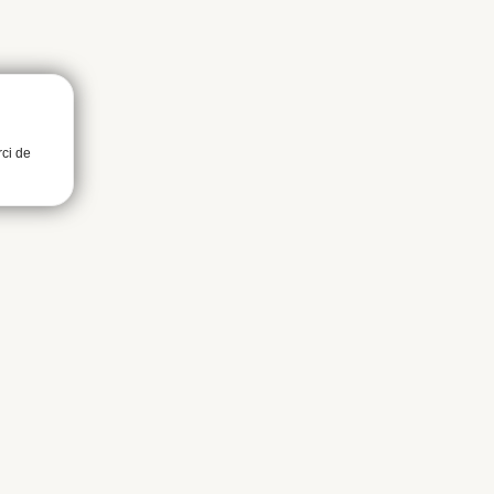
rci de