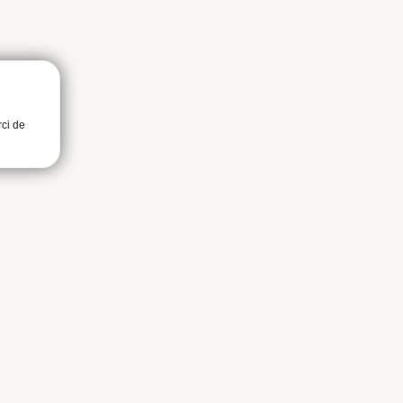
rci de