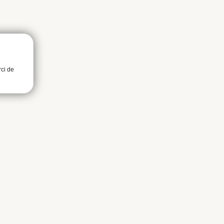
rci de