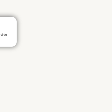
rci de