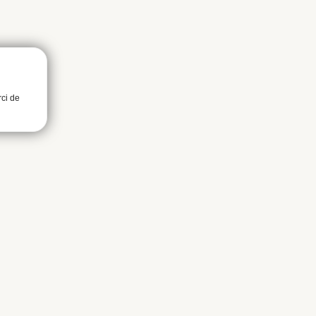
rci de