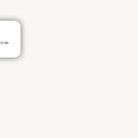
rci de