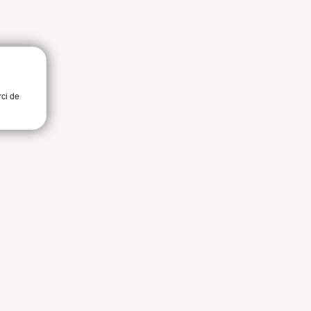
rci de