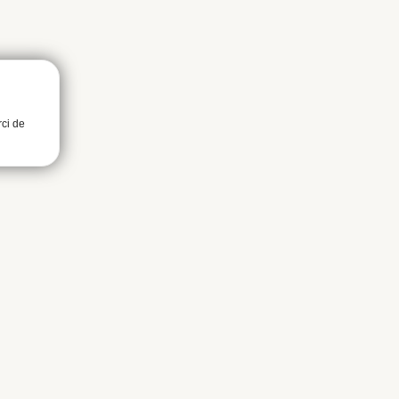
rci de