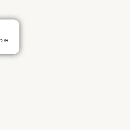
rci de