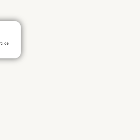
rci de