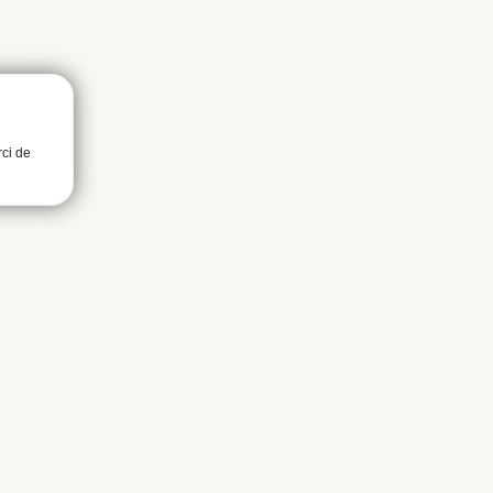
rci de