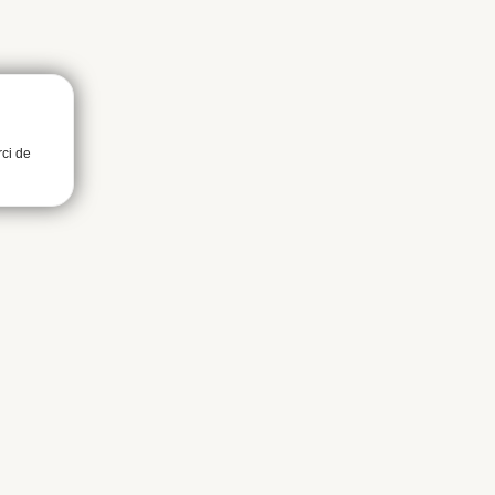
rci de