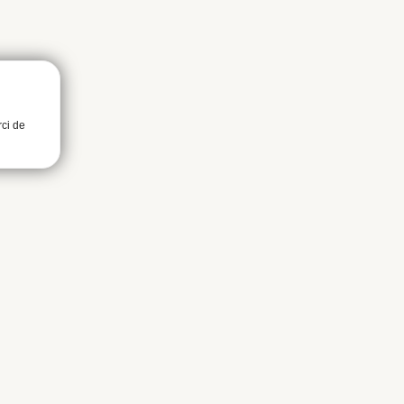
rci de