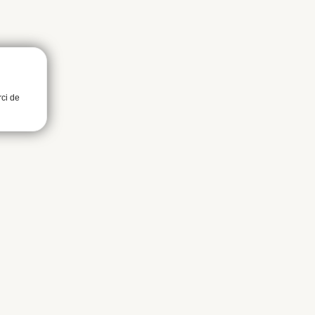
rci de