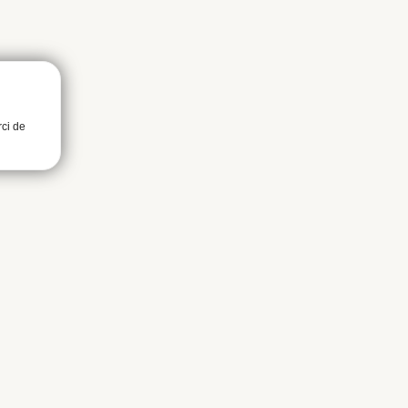
rci de