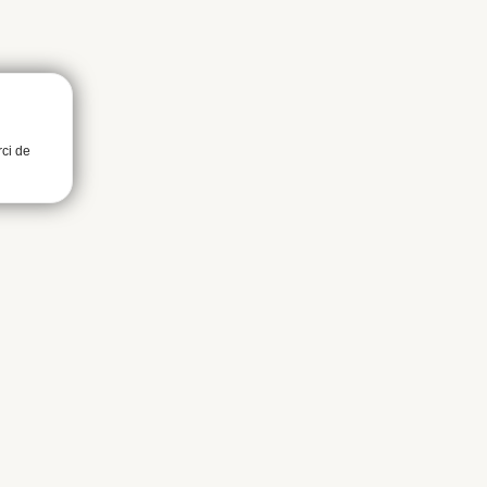
rci de