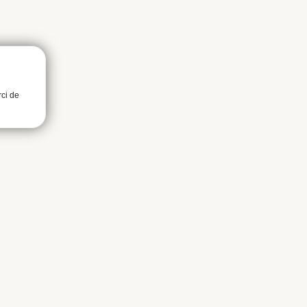
rci de