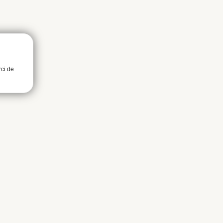
rci de