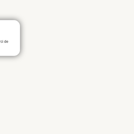
rci de