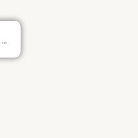
rci de