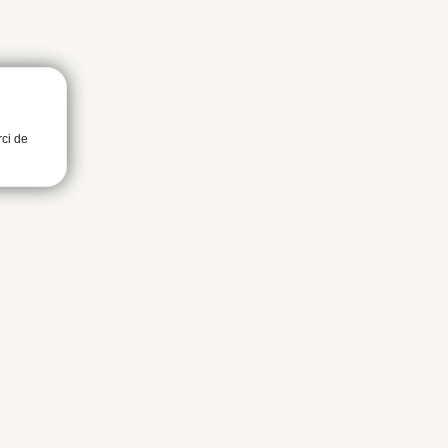
rci de