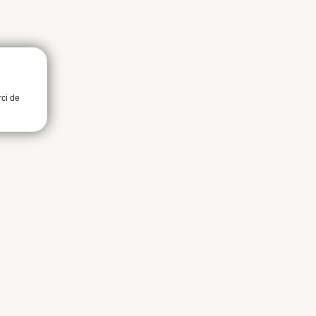
rci de