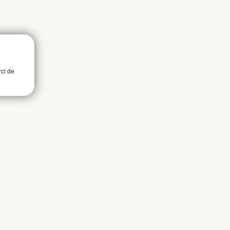
rci de